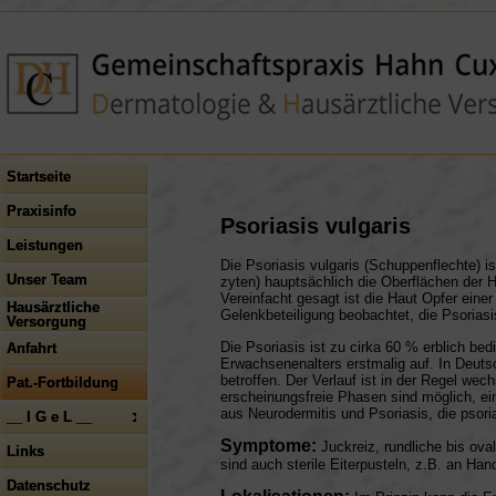
Startseite
Praxisinfo
Psoriasis vulgaris
Leistungen
Die Psoriasis vulgaris (Schuppenflechte) i
Unser Team
zyten) hauptsächlich die Oberflächen der H
Vereinfacht gesagt ist die Haut Opfer eine
Hausärztliche
Gelenkbeteiligung beobachtet, die Psoriasis
Versorgung
Die Psoriasis ist zu cirka 60 % erblich bedin
Anfahrt
Erwachsenenalters erstmalig auf. In Deuts
betroffen. Der Verlauf ist in der Regel we
Pat.-Fortbildung
erscheinungsfreie Phasen sind möglich, ei
aus Neurodermitis und Psoriasis, die psori
__ I G e L __
Symptome:
Juckreiz, rundliche bis ova
Links
sind auch sterile Eiterpusteln, z.B. an Han
Datenschutz