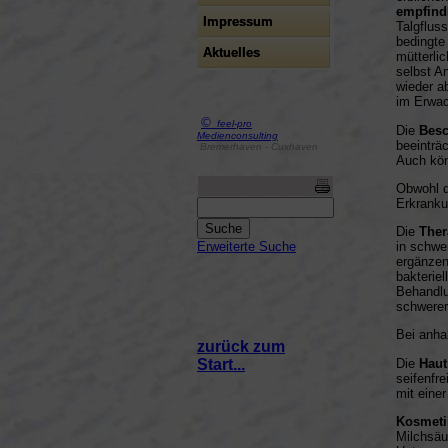
empfindl
Impressum
Talgfluss
bedingte
Aktuelles
mütterli
selbst A
wieder a
im Erwac
©
feel-pro
Die
Bes
Medienconsulting
beeinträ
Bremerhaven - Cuxhaven
Auch kön
Obwohl d
Erkranku
Die
Ther
in schwe
Erweiterte Suche
ergänzen
bakterie
Behandlu
schwerer
Bei anha
zurück zum
Start...
Die
Haut
seifenfr
mit eine
Kosmeti
Milchsäur