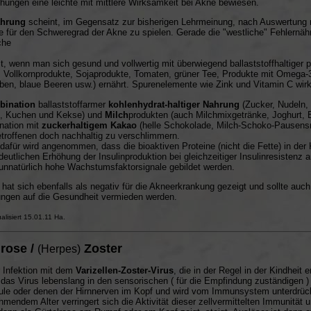
hungen eine leichte mit mittlere Wirksamkeit bei Akne bewiesen.
ährung
scheint, im Gegensatz zur bisherigen Lehrmeinung, nach Auswertung n
le für den Schweregrad der Akne zu spielen. Gerade die "westliche" Fehlernähr
che
Rolle.
st, wenn man sich gesund und vollwertig mit überwiegend ballaststoffhaltiger 
Vollkornprodukte, Sojaprodukte, Tomaten, grüner Tee, Produkte mit Omega-3
ben, blaue Beeren usw.) ernährt. Spurenelemente wie Zink und Vitamin C wirk
bination
ballaststoffarmer
kohlenhydrat-haltiger Nahrung
(Zucker, Nudeln, 
t, Kuchen und Kekse) und
Milch
produkten (auch Milchmixgetränke, Joghurt, 
nation mit
zuckerhaltigem Kakao
(helle Schokolade, Milch-Schoko-Pausensn
en Betroffenen doch nachhaltig zu ve
dafür wird angenommen, dass die bioaktiven Proteine (nicht die Fette) in der
deutlichen Erhöhung der Insulinproduktion bei gleichzeitiger Insulinresistenz 
unnatürlich hohe Wachstumsfaktorsignale gebildet werden.
hat sich ebenfalls als negativ für die Akneerkrankung gezeigt und sollte auch
ngen auf die Gesundheit vermieden werden.
ualisiert 15.01.11 Ha.
rose /
Zoster
(Herpes)
 Infektion mit dem
Varizellen-Zoster-Virus
, die in der Regel in der Kindheit 
t das Virus lebenslang in den sensorischen (
für die Empfindung zuständigen
)
ule oder denen der Hirnnerven im Kopf und wird vom Immunsystem unterdrüc
hmendem Alter verringert sich die Aktivität dieser zellvermittelten Immunität 