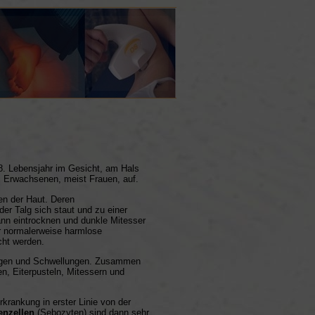
. Lebensjahr im Gesicht, am Hals
ei Erwachsenen, meist Frauen, auf.
en der Haut. Deren
er Talg sich staut und zu einer
ann eintrocknen und dunkle Mitesser
ür normalerweise harmlose
cht werden.
ungen und Schwellungen. Zusammen
n, Eiterpusteln, Mitessern und
krankung in erster Linie von der
enzellen
(Sebozyten) sind dann sehr