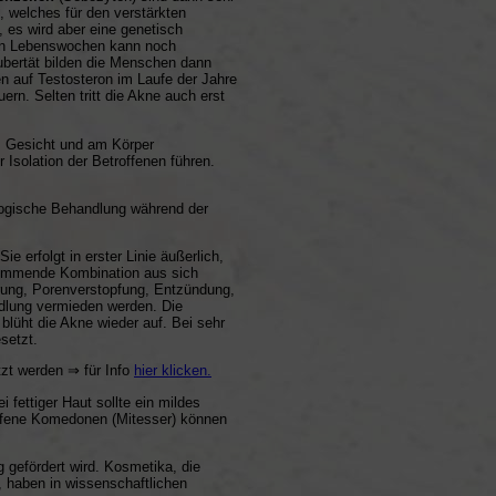
 welches für den verstärkten
, es wird aber eine genetisch
sten Lebenswochen kann noch
Pubertät bilden die Menschen dann
n auf Testosteron im Laufe der Jahre
rn. Selten tritt die Akne auch erst
m Gesicht und am Körper
Isolation der Betroffenen führen.
ologische Behandlung während der
e erfolgt in erster Linie äußerlich,
stimmende Kombination aus sich
rung, Porenverstopfung, Entzündung,
ndlung vermieden werden. Die
lüht die Akne wieder auf. Bei sehr
setzt.
tzt werden ⇒ für Info
hier klicken
.
 fettiger Haut sollte ein mildes
Offene Komedonen (Mitesser) können
g gefördert wird. Kosmetika, die
n, haben in wissenschaftlichen