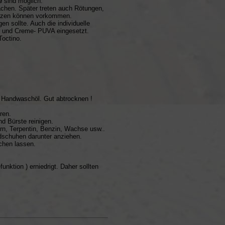
e
sind möglich.
ächen. Später treten auch Rötungen,
Pilzen können vorkommen.
gen sollte. Auch die individuelle
r und Creme- PUVA eingesetzt.
octino.
 Handwaschöl. Gut abtrocknen !
ren.
d Bürste reinigen.
ern, Terpentin, Benzin, Wachse usw..
dschuhen darunter anziehen.
chen lassen.
unktion ) erniedrigt. Daher sollten