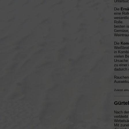
Untersuc
Die
Ern
eine Rol
wesentli
besten i
Gemüse, 
Weintrau
Die
Kom
Weißbro
in Kombi
viel
Ursache 
zu einer 
dadurch 
Rauchen 
Auswirku
Zuletzt akt
Gürtel
Nach der
verbleib
Wirbelsä
Mit zune