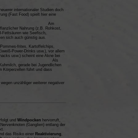
euerer internationaler Studien doch
ung (Fast Food) spielt hier eine
 Am
pflanzlicher Nahrung (z.B. Rohkost,
-Fettsäuren wie Seefisch,
en sich auch günstig aus.
Pommes-frites, Kartoffelchips,
Eiweiß-Power-Drinks usw.), vor allem
acks usw.) scheint eine Akne bei
rschlimmern. Als
 Kuhmilch, gerade bei Jugendlichen
an Körperzellen führt und dass
 wegen unzähliger weiterer negativer
erfolgt und
Windpocken
hervorruft,
 Nervenknoten (Ganglien) entlang der
kt.
und das Risiko einer
Reaktivierung
,