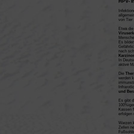
HPV- I
Infektio
allgemei
von Tier 
Etwa die
Viruser
Menschen
Es bilde
Gefährli
nach sch
Karzino
In Deuts
aktive M
Die
Ther
werden k
immunsti
Infrarotl
und Ber
Es gibt 
100%igen
Kassen f
erfolgen
Warzen k
Zellen n
Fußsohle