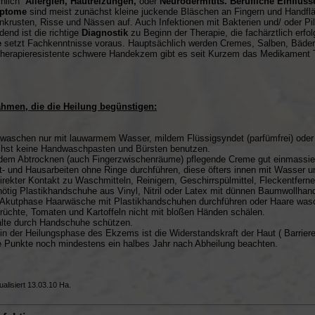
chlich
Allergien, Hautreizungen,
oder
Neurodermitits. Berufliche Einflüss
ptome
sind meist zunächst kleine juckende Bläschen an Fingern und Handfl
krusten, Risse und Nässen auf. Auch Infektionen mit Bakterien und/ oder 
dend ist die richtige
Diagnostik
zu Beginn der Therapie, die fachärztlich erfol
e
setzt Fachkenntnisse voraus. Hauptsächlich werden Cremes, Salben, Bäde
therapieresistente schwere Handekzem gibt es seit Kurzem das Medikament T
hmen, die die Heilung begünstigen:
waschen nur mit lauwarmem Wasser, mildem Flüssigsyndet (parfümfrei) oder
chst keine Handwaschpasten und Bürsten benutzen.
dem Abtrocknen (auch Fingerzwischenräume) pflegende Creme gut einmassie
t- und Hausarbeiten ohne Ringe durchführen, diese öfters innen mit Wasser un
direkter Kontakt zu Waschmitteln, Reinigern, Geschirrspülmittel, Fleckentfern
tig Plastikhandschuhe aus Vinyl, Nitril oder Latex mit dünnen Baumwollhan
r Akutphase Haarwäsche mit Plastikhandschuhen durchführen oder Haare was
sfrüchte, Tomaten und Kartoffeln nicht mit bloßen Händen schälen.
älte durch Handschuhe schützen.
in der Heilungsphase des Ekzems ist die Widerstandskraft der Haut ( Barrieref
e Punkte noch mindestens ein halbes Jahr nach Abheilung beachten.
ualisiert 13.03.10 Ha.