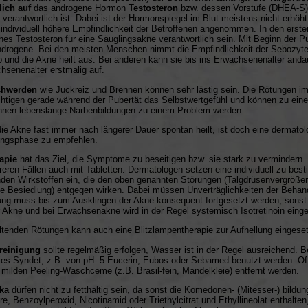
ich auf
das androgene Hormon
Testosteron
bzw. dessen Vorstufe (DHEA-S),
 verantwortlich ist. Dabei ist der Hormonspiegel im Blut meistens nicht erhöht
 individuell höhere Empfindlichkeit der Betroffenen angenommen. In den er
ches Testosteron für eine Säuglingsakne verantwortlich sein. Mit Beginn der 
ndrogene. Bei den meisten Menschen nimmt die Empfindlichkeit der Sebozyte
b und die Akne heilt aus. Bei anderen kann sie bis ins Erwachsenenalter andaue
hsenenalter erstmalig auf.
chwerden
wie Juckreiz und Brennen können sehr lästig sein. Die Rötungen i
chtigen gerade während der Pubertät das Selbstwertgefühl und können zu einer 
nen lebenslange Narbenbildungen zu einem Problem werden.
ie Akne fast immer nach längerer Dauer spontan heilt, ist doch eine dermat
ngsphase zu empfehlen.
apie
hat das Ziel, die Symptome zu beseitigen bzw. sie stark zu vermindern. Si
reren Fällen auch mit Tabletten. Dermatologen setzen eine individuell zu be
den Wirkstoffen ein, die den oben genannten Störungen (Talgdrüsenvergröße
lle Besiedlung) entgegen wirken. Dabei müssen Unverträglichkeiten der Beha
ng muss bis zum Ausklingen der Akne konsequent fortgesetzt werden, sonst b
 Akne und bei Erwachsenakne wird in der Regel systemisch Isotretinoin einge
ltenden Rötungen kann auch eine Blitzlampentherapie zur Aufhellung eingese
reinigung
sollte regelmäßig erfolgen, Wasser ist in der Regel ausreichend. Bei
eies Syndet, z.B. von pH- 5 Eucerin, Eubos oder Sebamed benutzt werden. 
r milden Peeling-Waschceme (z.B. Brasil-fein, Mandelkleie) entfernt werden.
ka
dürfen nicht zu fetthaltig sein, da sonst die Komedonen- (Mitesser-) bildun
e, Benzoylperoxid, Nicotinamid oder Triethylcitrat und Ethyllineolat enthalte