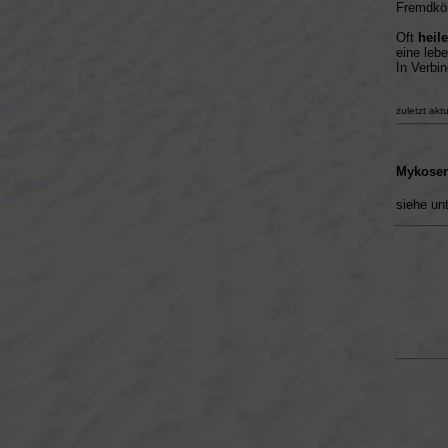
Fremdkör
Oft
heil
eine leb
In Verbi
zuletzt akt
Mykosen
siehe unt