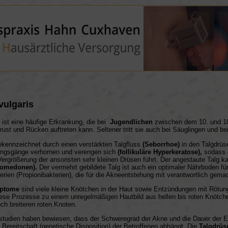
vulgaris
 ist eine häufige Erkrankung, die bei
Jugendlichen
zwischen dem 10. und 18
rust und Rücken auftreten kann. Seltener tritt sie auch bei Säuglingen und b
gekennzeichnet durch einen verstärkten Talgfluss
(Seborrhoe)
in den Talgdrüs
ngsgänge verhornen und verengen sich
(follikuläre Hyperkeratose),
sodass d
Vergrößerung der ansonsten sehr kleinen Drüsen führt. Der angestaute Talg k
Komedonen).
Der vermehrt gebildete Talg ist auch ein optimaler Nährboden f
erien (Propionibakterien), die für die Akneentstehung mit verantwortlich gema
ptome
sind viele kleine Knötchen in der Haut sowie Entzündungen mit Röt
iese Prozesse zu einem unregelmäßigen Hautbild aus hellen bis roten Knötche
uch breiteren roten Knoten.
sstudien haben bewiesen, dass der Schweregrad der Akne und die Dauer der Er
n Bereitschaft (genetische Disposition) der Betroffenen abhängt. Die
Talgdrüs