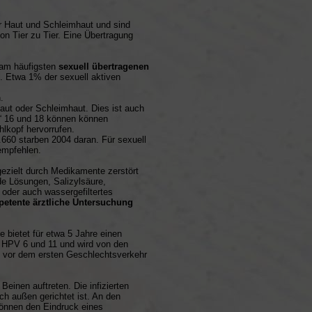
er Haut und Schleimhaut und sind
n Tier zu Tier. Eine Übertragung
t am häufigsten
sexuell übertragenen
. Etwa 1% der sexuell aktiven
.
Haut oder Schleimhaut. Dies ist auch
n“ 16 und 18 können können
lkopf hervorrufen.
.660 starben 2004 daran. Für sexuell
empfehlen.
 gezielt durch Medikamente zerstört
e Lösungen, Salizylsäure,
oder auch wassergefiltertes
etente ärztliche Untersuchung
e bietet für etwa 5 Jahre einen
n HPV 6 und 11 und wird von den
e vor dem ersten Geschlechtsverkehr
inen auftreten. Die infizierten
h außen gerichtet ist. An den
önnen den Eindruck eines