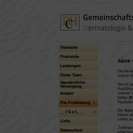
Startseite
Praxisinfo
Akne 
Leistungen
Die Akne
Unser Team
und an B
Hausärztliche
Sie ist 
Versorgung
Ausführu
starken 
Anfahrt
bilden
(
Hautbakt
Pat.-Fortbildung
Die
Sym
__ I G e L __
führen d
selten a
Links
Zwilling
Datenschutz
erbliche