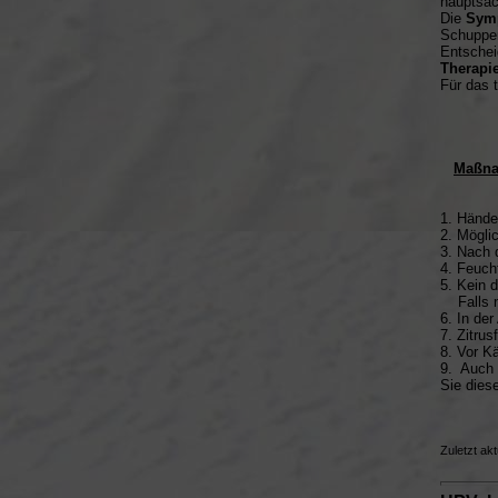
hauptsä
Die
Sym
Schuppen
Entschei
Therapi
Für das 
Maßna
1. Hände
2. Mögli
3. Nach 
4. Feuch
5. Kein 
Falls nö
6. In de
7. Zitru
8. Vor K
9. Auch 
Sie dies
Zuletzt akt