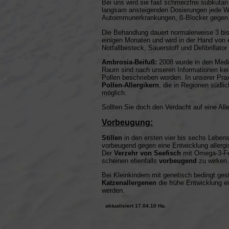
Bei uns wird sie fast schmerzfrei subkutan
langsam ansteigenden Dosierungen jede Wo
Autoimmunerkrankungen, ß-Blocker gegen B
Die Behandlung dauert normalerweise 3 bis 
einigen Monaten und wird in der Hand von e
Notfallbesteck, Sauerstoff und Defibrillato
Ambrosia-Beifuß:
2008 wurde in den Medie
Raum sind nach unseren Informationen ke
Pollen beschrieben worden. In unserer Prax
Pollen-Allergikern
, die in Regionen südli
möglich.
Sollten Sie doch den Verdacht auf eine All
Vorbeugung:
Stillen
in den ersten vier bis sechs Leben
vorbeugend gegen eine Entwicklung allergi
Der
Verzehr von Seefisch
mit Omega-3-Fet
scheinen ebenfalls
vorbeugend
zu wirken.
Bei Kleinkindern mit genetisch bedingt gest
Katzenallergenen
die frühe Entwicklung e
werden.
aktualisiert 17.04.10 Ha.