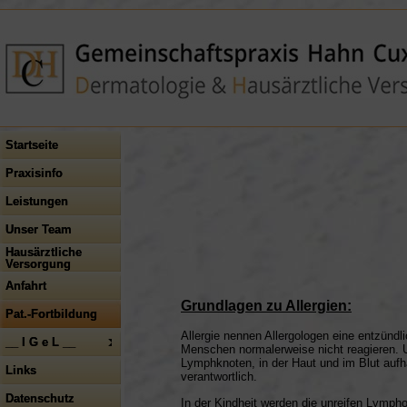
Startseite
Praxisinfo
Leistungen
Unser Team
Hausärztliche
Versorgung
Anfahrt
Grundlagen zu Allergien:
Pat.-Fortbildung
Allergie nennen Allergologen eine entzünd
__ I G e L __
Menschen normalerweise nicht reagieren. U
Lymphknoten, in der Haut und im Blut aufha
Links
verantwortlich.
Datenschutz
In der Kindheit werden die unreifen Lymph