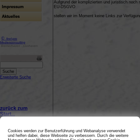
Aufgrund der komplizierten und juristisch noch
Impressum
EU-DSGVO
stellen wir im Moment keine Links zur Verfügun
Aktuelles
©
feel-pro
Medienconsulting
Bremerhaven - Cuxhaven
Erweiterte Suche
zurück zum
Start...
Cookies werden zur Benutzerführung und Webanalyse verwendet
und helfen dabei, diese Webseite zu verbessern. Durch die weitere